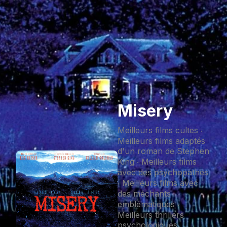
Misery
Meilleurs films cultes ‧
Meilleurs films adaptés
d'un roman de Stephen
King ‧ Meilleurs films
avec des psychopathes
‧ Meilleurs films avec
des méchants
emblématiques ‧
Meilleurs thrillers
psychologiques