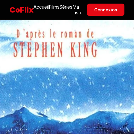
Accueil
Films
Séries
Ma
CoFlix
Connexion
Liste